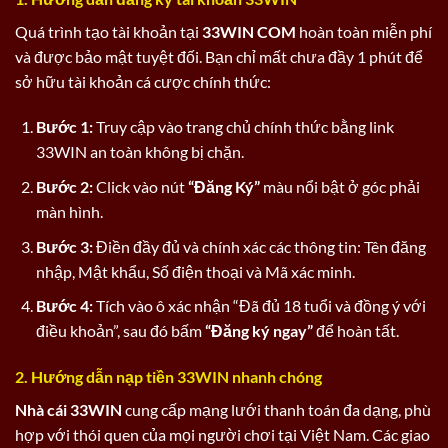
Quá trình tạo tài khoản tại
33WIN COM
hoàn toàn miễn phí
và được bảo mật tuyệt đối. Bạn chỉ mất chưa đầy 1 phút để
sở hữu tài khoản cá cược chính thức:
Bước 1:
Truy cập vào trang chủ chính thức bằng link
33WIN an toàn không bị chặn.
Bước 2:
Click vào nút
“Đăng Ký”
màu nổi bật ở góc phải
màn hình.
Bước 3:
Điền đầy đủ và chính xác các thông tin: Tên đăng
nhập, Mật khẩu, Số điện thoại và Mã xác minh.
Bước 4:
Tích vào ô xác nhận “Đã đủ 18 tuổi và đồng ý với
điều khoản”, sau đó bấm
“Đăng ký ngay”
để hoàn tất.
2. Hướng dẫn nạp tiền 33WIN nhanh chóng
Nhà cái 33WIN
cung cấp mạng lưới thanh toán đa dạng, phù
hợp với thói quen của mọi người chơi tại Việt Nam. Các giao