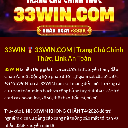
33WIN
33WIN.COM | Trang Chủ Chính
Thức, Link An Toàn
33WIN
là nền tảng giải trí và cá cược trực tuyến hàng đầu
Châu Á, hoạt động hợp pháp dưới sự giám sát của tổ chức
PAGCOR
. Nhà cái 33WIN cam kết mang đến môi trường cá
cược an toàn, minh bạch và công bằng tuyệt đối với các trò
chơi casino online, xổ số, thể thao, bắn cá, nổ hũ.
Truy cập
LINK 33WIN KHÔNG CHẶN T4/2026
để trải
nghiệm dịch vụ đẳng cấp cùng hệ thống bảo mật tối tân và
nhận 333k khuyến mãi tại: