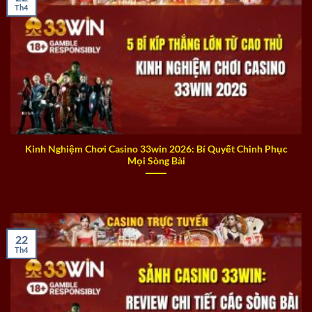
Th4
Kinh Nghiệm Chơi Casino 33win 2026: Bí Quyết Chinh Phục
Mọi Sòng Bài
22
Th4