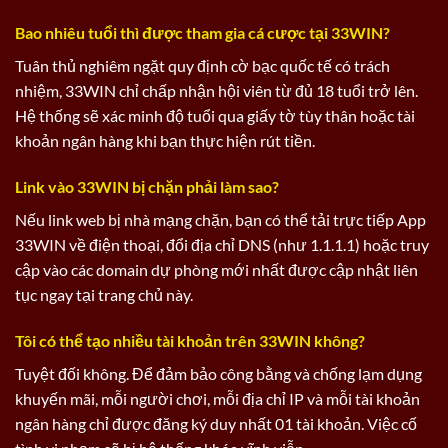
Bao nhiêu tuổi thì được tham gia cá cược tại 33WIN?
Tuân thủ nghiêm ngặt quy định cờ bạc quốc tế có trách
nhiệm, 33WIN chỉ chấp nhận hội viên từ đủ 18 tuổi trở lên.
Hệ thống sẽ xác minh độ tuổi qua giấy tờ tùy thân hoặc tài
khoản ngân hàng khi bạn thực hiện rút tiền.
Link vào 33WIN bị chặn phải làm sao?
Nếu link web bị nhà mạng chặn, bạn có thể tải trực tiếp App
33WIN về điện thoại, đổi địa chỉ DNS (như 1.1.1.1) hoặc truy
cập vào các domain dự phòng mới nhất được cập nhật liên
tục ngay tại trang chủ này.
Tôi có thể tạo nhiều tài khoản trên 33WIN không?
Tuyệt đối không. Để đảm bảo công bằng và chống lạm dụng
khuyến mãi, mỗi người chơi, mỗi địa chỉ IP và mỗi tài khoản
ngân hàng chỉ được đăng ký duy nhất 01 tài khoản. Việc cố