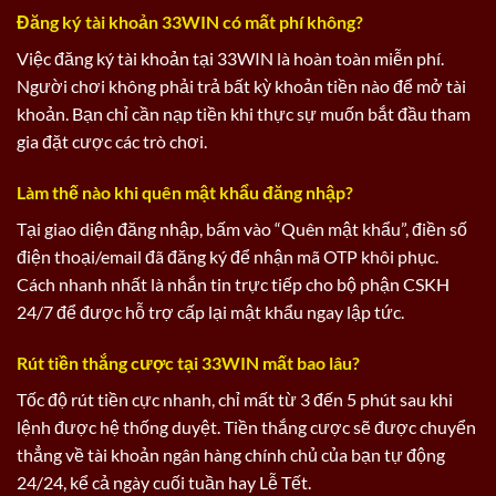
Đăng ký tài khoản 33WIN có mất phí không?
Việc đăng ký tài khoản tại 33WIN là hoàn toàn miễn phí.
Người chơi không phải trả bất kỳ khoản tiền nào để mở tài
khoản. Bạn chỉ cần nạp tiền khi thực sự muốn bắt đầu tham
gia đặt cược các trò chơi.
Làm thế nào khi quên mật khẩu đăng nhập?
Tại giao diện đăng nhập, bấm vào “Quên mật khẩu”, điền số
điện thoại/email đã đăng ký để nhận mã OTP khôi phục.
Cách nhanh nhất là nhắn tin trực tiếp cho bộ phận CSKH
24/7 để được hỗ trợ cấp lại mật khẩu ngay lập tức.
Rút tiền thắng cược tại 33WIN mất bao lâu?
Tốc độ rút tiền cực nhanh, chỉ mất từ 3 đến 5 phút sau khi
lệnh được hệ thống duyệt. Tiền thắng cược sẽ được chuyển
thẳng về tài khoản ngân hàng chính chủ của bạn tự động
24/24, kể cả ngày cuối tuần hay Lễ Tết.