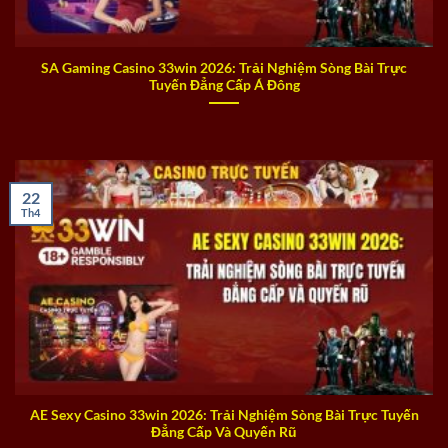
SA Gaming Casino 33win 2026: Trải Nghiệm Sòng Bài Trực
Tuyến Đẳng Cấp Á Đông
22
Th4
AE Sexy Casino 33win 2026: Trải Nghiệm Sòng Bài Trực Tuyến
Đẳng Cấp Và Quyến Rũ