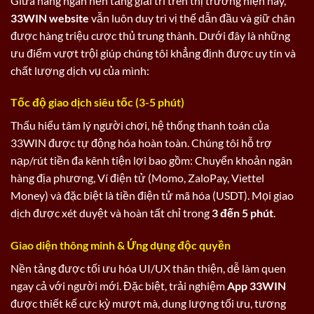
Giữa hàng ngàn nền tảng giải trí trên thị trường hiện nay,
33WIN website
vẫn luôn duy trì vị thế dẫn đầu và giữ chân
được hàng triệu cược thủ trung thành. Dưới đây là những
ưu điểm vượt trội giúp chúng tôi khẳng định được uy tín và
chất lượng dịch vụ của mình:
Tốc độ giao dịch siêu tốc (3-5 phút)
Thấu hiểu tâm lý người chơi, hệ thống thanh toán của
33WIN được tự động hóa hoàn toàn. Chúng tôi hỗ trợ
nạp/rút tiền đa kênh tiện lợi bao gồm: Chuyển khoản ngân
hàng địa phương, Ví điện tử (Momo, ZaloPay, Viettel
Money) và đặc biệt là tiền điện tử mã hóa (USDT). Mọi giao
dịch được xét duyệt và hoàn tất chỉ trong
3 đến 5 phút
.
Giao diện thông minh & Ứng dụng độc quyền
Nền tảng được tối ưu hóa UI/UX thân thiện, dễ làm quen
ngay cả với người mới. Đặc biệt, trải nghiệm
App 33WIN
được thiết kế cực kỳ mượt mà, dung lượng tối ưu, tương