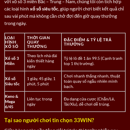
với xổ số 3 miền Bắc – Trung – Nam, chúng tôi còn tích hợp
các loại hình
xổ số siêu tốc
, giúp người chơi biết kết quả chỉ
sau vài phút mà không cần chờ đợi đến giờ quay thưởng
trong ngày.
LOẠI
THỜI GIAN
ĐẶC ĐIỂM & TỶ LỆ TRẢ
HÌNH
QUAY
THƯỞNG
XỔ SỐ
THƯỞNG
Theo lịch nhà đài
Xổ số 3
Tỷ lệ lô đề 1 ăn 99.5 (Cạnh tranh
kiến thiết hàng
Miền
top 1 thị trường).
ngày
Chơi nhanh thắng nhanh, thuật
Xổ số
1 giây, 45 giây, 1
toán quay số ngẫu nhiên minh
Siêu tốc
phút, 5 phút
bạch.
Keno &
Liên tục trong
Đa dạng cửa cược (Chẵn/Lẻ,
Mega
ngày
Tài/Xỉu), dễ chơi dễ trúng.
6/45
Tại sao người chơi tin chọn 33WIN?