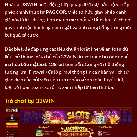
Nhà cái 33WIN
hoạt động hợp pháp dưới sự bảo hộ và cấp
phép chính thức từ
PAGCOR
. Việc sở hữu giấy phép danh
giá này là lời khẳng định mạnh mẽ nhất về tiềm lực tài chính,
quy trình vận hành nghiêm ngặt và tính công bằng trong mọi
kết quả cá cược.
Đặc biệt, để đáp ứng các tiêu chuẩn khắt khe về an toàn dữ
liệu, hệ thống máy chủ của 33WIN được trang bị công nghệ
mã hóa bảo mật SSL 128-bit
tiên tiến. Cùng với hệ thống
tường lửa (Firewall) đa lớp, mọi thông tin cá nhân và lịch sử
giao dịch của hội viên đều được bảo vệ an toàn tuyệt đối,
loại bỏ hoàn toàn các rủi ro xâm nhập từ bên thứ ba.
Trò chơi tại 33WIN