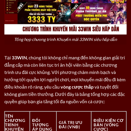
Tổng hợp chương trình Khuyến mãi 33WIN siêu hấp dẫn
Tại
33WIN
, chúng tôi không chỉ mang đến không gian giải trí
đẳng cấp mà còn liên tục tri ân hội viên bằng các chương
trình ưu đãi cực khủng. Với phương châm minh bạch và
hướng tới quyền lợi người chơi, mọi khuyến mãi đều đi kèm
điều khoản rõ ràng, yêu cầu
vòng cược thấp
và tuyệt đối
không giam tiền thưởng. Dưới đây là bảng tổng hợp các đặc
quyền giúp bạn gia tăng tối đa nguồn vốn cá cược:
TÊN
CHƯƠNG
ĐỐI
ĐIỀU KIỆN CƠ
GIÁ TRỊ ƯU
TRÌNH
TƯỢNG
BẢN (VÒNG
ĐÃI (VNĐ)
KHUYẾN
ÁP DỤNG
CƯỢC)