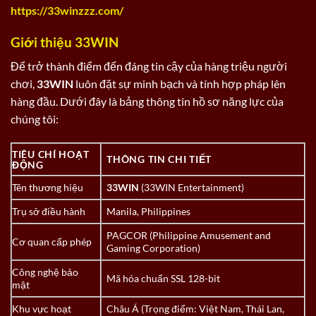
https://33winzzz.com/
Giới thiệu 33WIN
Để trở thành điểm đến đáng tin cậy của hàng triệu người
chơi,
33WIN
luôn đặt sự minh bạch và tính hợp pháp lên
hàng đầu. Dưới đây là bảng thông tin hồ sơ năng lực của
chúng tôi:
TIÊU CHÍ HOẠT
THÔNG TIN CHI TIẾT
ĐỘNG
Tên thương hiệu
33WIN
(33WIN Entertainment)
Trụ sở điều hành
Manila, Philippines
PAGCOR (Philippine Amusement and
Cơ quan cấp phép
Gaming Corporation)
Công nghệ bảo
Mã hóa chuẩn SSL 128-bit
mật
Khu vực hoạt
Châu Á (Trọng điểm: Việt Nam, Thái Lan,