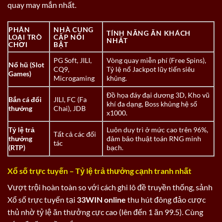
quay may mắn nhất.
PHÂN
NHÀ CUNG
TÍNH NĂNG ĂN KHÁCH
LOẠI TRÒ
CẤP NỔI
NHẤT
CHƠI
BẬT
PG Soft, JILI,
Vòng quay miễn phí (Free Spins),
Nổ hũ (Slot
CQ9,
Tỷ lệ nổ Jackpot lũy tiến siêu
Games)
Microgaming
khủng.
Đồ họa đáy đại dương 3D, Kho vũ
Bắn cá đổi
JILI, FC (Fa
khí đa dạng, Boss khủng hệ số
thưởng
Chai), JDB
x1000.
Tỷ lệ trả
Luôn duy trì ở mức cao trên 96%,
Tất cả các đối
thưởng
đảm bảo thuật toán RNG minh
tác
(RTP)
bạch.
Xổ số trực tuyến – Tỷ lệ trả thưởng cạnh tranh nhất
Vượt trội hoàn toàn so với cách ghi lô đề truyền thống, sảnh
Xổ số trực tuyến tại
33WIN online
thu hút đông đảo cược
thủ nhờ tỷ lệ ăn thưởng cực cao (lên đến 1 ăn 99.5). Cùng