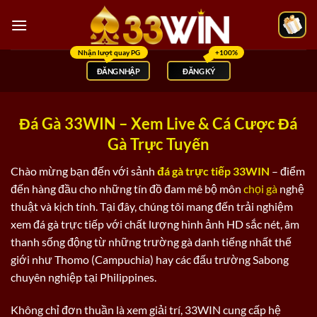
Bỏ
qua
nội
dung
ĐĂNG NHẬP
ĐĂNG KÝ
Đá Gà 33WIN – Xem Live & Cá Cược Đá
Gà Trực Tuyến
Chào mừng bạn đến với sảnh
đá gà trực tiếp 33WIN
– điểm
đến hàng đầu cho những tín đồ đam mê bộ môn
chọi gà
nghệ
thuật và kịch tính. Tại đây, chúng tôi mang đến trải nghiệm
xem đá gà trực tiếp với chất lượng hình ảnh HD sắc nét, âm
thanh sống động từ những trường gà danh tiếng nhất thế
giới như Thomo (Campuchia) hay các đấu trường Sabong
chuyên nghiệp tại Philippines.
Không chỉ đơn thuần là xem giải trí, 33WIN cung cấp hệ