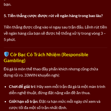
bạn.
5. Tiền thắng cược được rút về ngân hàng trong bao lâu?
Tiền thắng được cộng vào ví ngay sau trận đấu. Lệnh rút tiền
về ngân hàng của bạn sẽ được hệ thống xử lý trong vòng 3 –
5 phút.
Cờ Bạc Có Trách Nhiệm (Responsible
Gambling)
Đá gà là môn thể thao đầy phấn khích nhưng cũng chứa
đựng rủi ro. 33WIN khuyến nghị:
Chơi để giải trí:
Hãy xem mỗi trận đá gà là một màn trình
diễn nghệ thuật, đừng đặt nặng vấn đề ăn thua.
Giới hạn số trận:
Đặt ra hạn mức mỗi ngày chỉ xem và
cược tối đa một số trận nhất định.