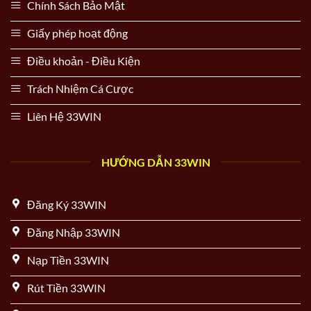
Chính Sách Bảo Mật
Giấy phép hoạt động
Điều khoản - Điều Kiện
Trách Nhiệm Cá Cược
Liên Hệ 33WIN
HƯỚNG DẪN 33WIN
Đăng Ký 33WIN
Đăng Nhập 33WIN
Nạp Tiền 33WIN
Rút Tiền 33WIN