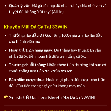
Quản lý vốn:
Đá gà có nhịp độ nhanh, hãy chia nhỏ vốn và
tuyệt đối không “tất tay” (All-in).
Khuyến Mãi Đá Gà Tại 33WIN
Thưởng nạp đầu Đá Gà:
Tặng 100% giá trị nạp lần đầu
cho thành viên mới.
Hoàn trả 1.2% hàng ngày:
Dù thắng hay thua, bạn vẫn
nhận được tiền hoàn trả dựa trên tổng cược.
Thưởng chuỗi thắng:
Nhận thêm tiền thưởng khi bạn có
chuỗi thắng liên tiếp từ 5 trận trở lên.
Bảo hiểm cược thua:
Hoàn một phần tiền cược cho trận
đấu đầu tiên trong ngày nếu không may mắn.
Xem chi tiết tại: [Trang Khuyến Mãi Đá Gà 33WIN]