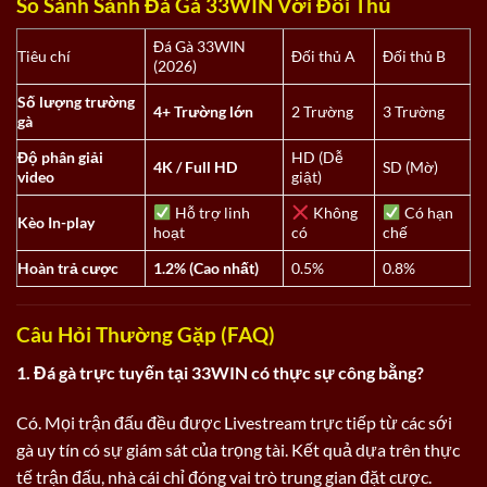
So Sánh Sảnh Đá Gà 33WIN Với Đối Thủ
Đá Gà 33WIN
Tiêu chí
Đối thủ A
Đối thủ B
(2026)
Số lượng trường
4+ Trường lớn
2 Trường
3 Trường
gà
Độ phân giải
HD (Dễ
4K / Full HD
SD (Mờ)
video
giật)
Hỗ trợ linh
Không
Có hạn
Kèo In-play
hoạt
có
chế
Hoàn trả cược
1.2% (Cao nhất)
0.5%
0.8%
Câu Hỏi Thường Gặp (FAQ)
1. Đá gà trực tuyến tại 33WIN có thực sự công bằng?
Có. Mọi trận đấu đều được Livestream trực tiếp từ các sới
gà uy tín có sự giám sát của trọng tài. Kết quả dựa trên thực
tế trận đấu, nhà cái chỉ đóng vai trò trung gian đặt cược.