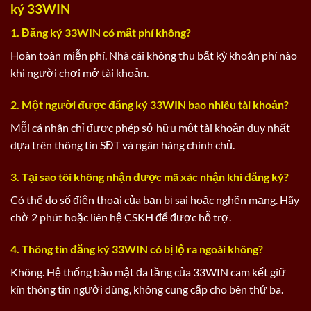
ký 33WIN
1. Đăng ký 33WIN có mất phí không?
Hoàn toàn miễn phí. Nhà cái không thu bất kỳ khoản phí nào
khi người chơi mở tài khoản.
2. Một người được đăng ký 33WIN bao nhiêu tài khoản?
Mỗi cá nhân chỉ được phép sở hữu một tài khoản duy nhất
dựa trên thông tin SĐT và ngân hàng chính chủ.
3. Tại sao tôi không nhận được mã xác nhận khi đăng ký?
Có thể do số điện thoại của bạn bị sai hoặc nghẽn mạng. Hãy
chờ 2 phút hoặc liên hệ CSKH để được hỗ trợ.
4. Thông tin đăng ký 33WIN có bị lộ ra ngoài không?
Không. Hệ thống bảo mật đa tầng của 33WIN cam kết giữ
kín thông tin người dùng, không cung cấp cho bên thứ ba.