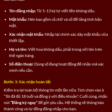
Tên đăng nhập:
Từ 5-13 ký tự viết liền không dấu.
Mật khẩu:
Nên bao gồm cả chữ và số để tăng tính bảo
mật.
Xác nhận mật khẩu:
Nhập lại chính xác dãy mật khẩu vừa
thiết lập.
Họ và tên:
Viết hoa không dấu, phải trùng với tên trên
thẻ ngân hàng.
Số điện thoại:
Dùng số đang hoạt động để nhận mã xác
minh nếu cần.
Bước 3: Xác nhận hoàn tất
Kiểm tra lại toàn bộ thông tin một lần nữa. Tích chọn vào ô
“Tôi đã đủ 18 tuổi và đồng ý với điều khoản”. Cuối cùng, nhấn
nút
“Đăng ký ngay”
để gửi yêu cầu. Hệ thống sẽ thông báo
thành công và tự động đăng nhập cho bạn.