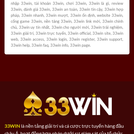
nhập 33win, tài khoản 33win, chơi 33win, 33win là gì, review
33win, đánh giá 33win, 33win an toàn, 33win tin cậy, 33win hợp
pháp, 33win nhanh, 33win mượt, 33win ổn định, website 33win,
cổng game 33win, nền tảng 33win, 33win link mới, 33win chính
chủ, 33win uy tín nhất, 33win cho người mới, 33win trải nghiệm,
33win giải trí, 33win trực tuyến, 33win official, 33win site, 33win
web, 33win access, 33win login, 33win register, 33win support,
33win help, 33win faq, 33win info, 33win page.
33WIN
là nền tảng giải trí và cá cược trực tuyến hàng đầu
châu Á, hoạt động hợp pháp dưới sự giám sát của tổ chức