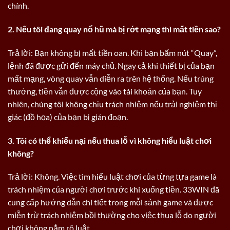
chính.
2. Nếu tôi đang quay nổ hũ mà bị rớt mạng thì mất tiền sao?
Trả lời: Bạn không bị mất tiền oan. Khi bạn bấm nút “Quay”,
lệnh đã được gửi đến máy chủ. Ngay cả khi thiết bị của bạn
mất mạng, vòng quay vẫn diễn ra trên hệ thống. Nếu trúng
thưởng, tiền vẫn được cộng vào tài khoản của bạn. Tuy
nhiên, chúng tôi không chịu trách nhiệm nếu trải nghiệm thị
giác (đồ họa) của bạn bị gián đoạn.
3. Tôi có thể khiếu nại nếu thua lỗ vì không hiểu luật chơi
không?
Trả lời: Không. Việc tìm hiểu luật chơi của từng tựa game là
trách nhiệm của người chơi trước khi xuống tiền. 33WIN đã
cung cấp hướng dẫn chi tiết trong mỗi sảnh game và được
miễn trừ trách nhiệm bồi thường cho việc thua lỗ do người
chơi không nắm rõ luật.