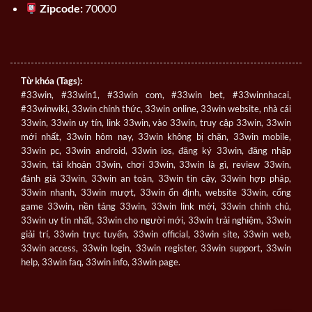
Zipcode:
70000
Từ khóa (Tags):
#33win, #33win1, #33win com, #33win bet, #33winnhacai,
#33winwiki, 33win chính thức, 33win online, 33win website, nhà cái
33win, 33win uy tín, link 33win, vào 33win, truy cập 33win, 33win
mới nhất, 33win hôm nay, 33win không bị chặn, 33win mobile,
33win pc, 33win android, 33win ios, đăng ký 33win, đăng nhập
33win, tài khoản 33win, chơi 33win, 33win là gì, review 33win,
đánh giá 33win, 33win an toàn, 33win tin cậy, 33win hợp pháp,
33win nhanh, 33win mượt, 33win ổn định, website 33win, cổng
game 33win, nền tảng 33win, 33win link mới, 33win chính chủ,
33win uy tín nhất, 33win cho người mới, 33win trải nghiệm, 33win
giải trí, 33win trực tuyến, 33win official, 33win site, 33win web,
33win access, 33win login, 33win register, 33win support, 33win
help, 33win faq, 33win info, 33win page.