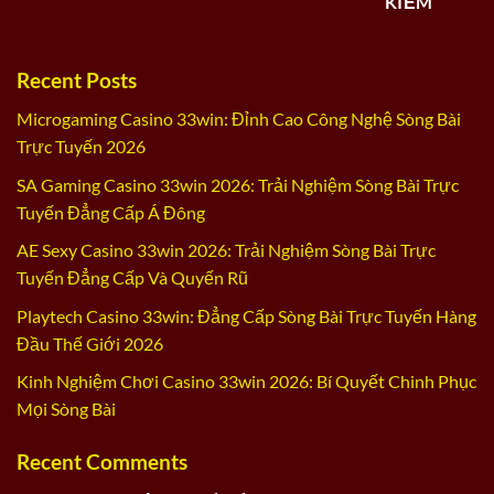
KIẾM
Recent Posts
Microgaming Casino 33win: Đỉnh Cao Công Nghệ Sòng Bài
Trực Tuyến 2026
SA Gaming Casino 33win 2026: Trải Nghiệm Sòng Bài Trực
Tuyến Đẳng Cấp Á Đông
AE Sexy Casino 33win 2026: Trải Nghiệm Sòng Bài Trực
Tuyến Đẳng Cấp Và Quyến Rũ
Playtech Casino 33win: Đẳng Cấp Sòng Bài Trực Tuyến Hàng
Đầu Thế Giới 2026
Kinh Nghiệm Chơi Casino 33win 2026: Bí Quyết Chinh Phục
Mọi Sòng Bài
Recent Comments