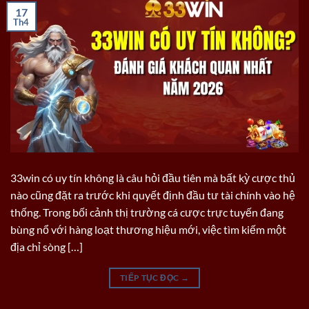
17
Th4
33win có uy tín không là câu hỏi đầu tiên mà bất kỳ cược thủ
nào cũng đặt ra trước khi quyết định đầu tư tài chính vào hệ
thống. Trong bối cảnh thị trường cá cược trực tuyến đang
bùng nổ với hàng loạt thương hiệu mới, việc tìm kiếm một
địa chỉ sòng […]
TIẾP TỤC ĐỌC
→