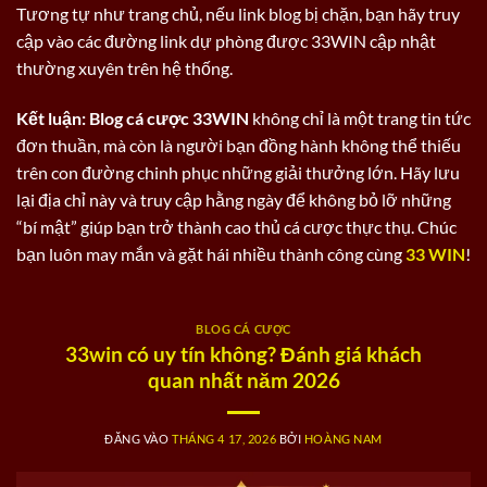
Tương tự như trang chủ, nếu link blog bị chặn, bạn hãy truy
cập vào các đường link dự phòng được 33WIN cập nhật
thường xuyên trên hệ thống.
Kết luận:
Blog cá cược 33WIN
không chỉ là một trang tin tức
đơn thuần, mà còn là người bạn đồng hành không thể thiếu
trên con đường chinh phục những giải thưởng lớn. Hãy lưu
lại địa chỉ này và truy cập hằng ngày để không bỏ lỡ những
“bí mật” giúp bạn trở thành cao thủ cá cược thực thụ. Chúc
bạn luôn may mắn và gặt hái nhiều thành công cùng
33 WIN
!
BLOG CÁ CƯỢC
33win có uy tín không? Đánh giá khách
quan nhất năm 2026
ĐĂNG VÀO
THÁNG 4 17, 2026
BỞI
HOÀNG NAM