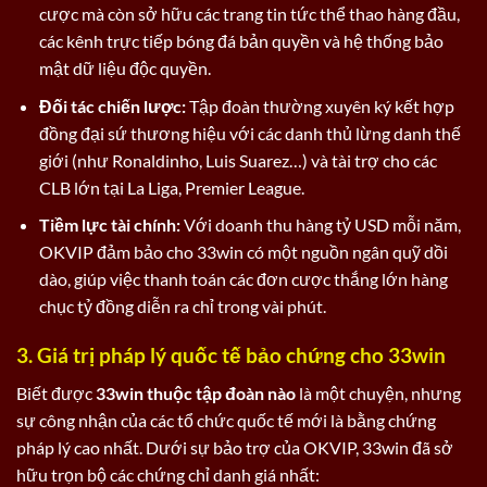
cược mà còn sở hữu các trang tin tức thể thao hàng đầu,
các kênh trực tiếp bóng đá bản quyền và hệ thống bảo
mật dữ liệu độc quyền.
Đối tác chiến lược:
Tập đoàn thường xuyên ký kết hợp
đồng đại sứ thương hiệu với các danh thủ lừng danh thế
giới (như Ronaldinho, Luis Suarez…) và tài trợ cho các
CLB lớn tại La Liga, Premier League.
Tiềm lực tài chính:
Với doanh thu hàng tỷ USD mỗi năm,
OKVIP đảm bảo cho 33win có một nguồn ngân quỹ dồi
dào, giúp việc thanh toán các đơn cược thắng lớn hàng
chục tỷ đồng diễn ra chỉ trong vài phút.
3. Giá trị pháp lý quốc tế bảo chứng cho 33win
Biết được
33win thuộc tập đoàn nào
là một chuyện, nhưng
sự công nhận của các tổ chức quốc tế mới là bằng chứng
pháp lý cao nhất. Dưới sự bảo trợ của OKVIP, 33win đã sở
hữu trọn bộ các chứng chỉ danh giá nhất: