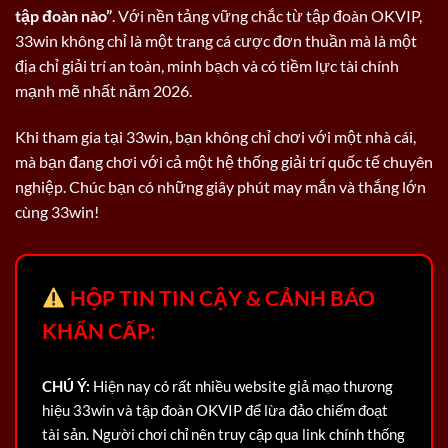
tập đoàn nào”
. Với nền tảng vững chắc từ tập đoàn OKVIP,
33win không chỉ là một trang cá cược đơn thuần mà là một
địa chỉ giải trí an toàn, minh bạch và có tiềm lực tài chính
mạnh mẽ nhất năm 2026.
Khi tham gia tại 33win, bạn không chỉ chơi với một nhà cái,
mà bạn đang chơi với cả một hệ thống giải trí quốc tế chuyên
nghiệp. Chúc bạn có những giây phút may mắn và thắng lớn
cùng 33win!
HỘP TIN TIN CẬY & CẢNH BÁO
KHẨN CẤP:
CHÚ Ý:
Hiện nay có rất nhiều website giả mạo thương
hiệu 33win và tập đoàn OKVIP để lừa đảo chiếm đoạt
tài sản. Người chơi chỉ nên truy cập qua link chính thống