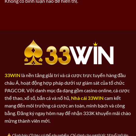
Không có bình luận nào để hiển thị.
33WIN
là nền tảng giải trí và cá cược trực tuyến hàng đầu
châu Á, hoạt động hợp pháp dưới sự giám sát của tổ chức
PAGCOR. Với danh mục đa dạng gồm casino online, cá cược
thể thao, xổ số, bắn cá và nổ hũ,
Nhà cái 33WIN
cam kết
mang đến môi trường cá cược an toàn, minh bạch và công
bằng. Đăng ký ngay hôm nay để nhận 333K khuyến mãi chào
mừng thành viên mới.
Cảnh báo: Cờ bạc có thể gây nghiện. Chỉ dành cho người từ 18 tuổi trở lên.