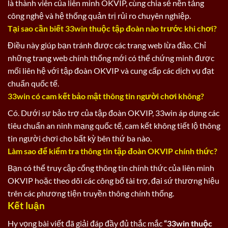
là thành viên của liên minh OKVIP, cùng chia sẻ nền tảng
công nghệ và hệ thống quản trị rủi ro chuyên nghiệp.
Tại sao cần biết 33win thuộc tập đoàn nào trước khi chơi?
Điều này giúp bạn tránh được các trang web lừa đảo. Chỉ
những trang web chính thống mới có thể chứng minh được
mối liên hệ với tập đoàn OKVIP và cung cấp các dịch vụ đạt
chuẩn quốc tế.
33win có cam kết bảo mật thông tin người chơi không?
Có. Dưới sự bảo trợ của tập đoàn OKVIP, 33win áp dụng các
tiêu chuẩn an ninh mạng quốc tế, cam kết không tiết lộ thông
tin người chơi cho bất kỳ bên thứ ba nào.
Làm sao để kiểm tra thông tin tập đoàn OKVIP chính thức?
Bạn có thể truy cập cổng thông tin chính thức của liên minh
OKVIP hoặc theo dõi các công bố tài trợ, đại sứ thương hiệu
trên các phương tiện truyền thông chính thống.
Kết luận
Hy vọng bài viết đã giải đáp đầy đủ thắc mắc
“33win thuộc