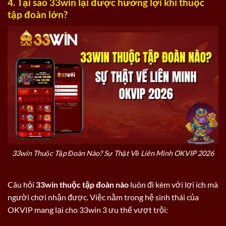
4. Tại sao 33win lại được hưởng lợi khi thuộc
tập đoàn lớn?
33win Thuộc Tập Đoàn Nào? Sự Thật Về Liên Minh OKVIP 2026
Câu hỏi
33win thuộc tập đoàn nào
luôn đi kèm với lợi ích mà
người chơi nhận được. Việc nằm trong hệ sinh thái của
OKVIP mang lại cho 33win 3 ưu thế vượt trội: