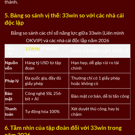
thành.
5. Bảng so sánh vị thế: 33win so với các nhà cái
độc lập
Bảng so sánh các chỉ số năng lực giữa 33win (Liên minh
OKVIP) và các nhà cái độc lập năm 2026
TIÊU
33WIN
(THUỘC
NHÀ CÁI ĐỘC LẬP, NHỎ LẺ
CHÍ
OKVIP)
Nguồn
Hàng tỷ USD từ tập
Hạn hẹp, dễ gặp rủi ro tài
vốn
đoàn
chính
Đa quốc gia, đầy đủ
Thường chỉ có 1 giấy phép
Pháp lý
giấy phép
hoặc không có
Bảo
Công nghệ SSL 256-
Bảo mật cơ bản, dễ bị tấn công
mật
bit + AI
Thanh
Xét duyệt thủ công, hay bị
Tự động hóa 100%
toán
chậm
6. Tầm nhìn của tập đoàn đối với 33win trong
năm 2026