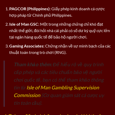
PAGCOR (Philippines):
Giấy phép kinh doanh cá cược
hợp pháp từ Chính phủ Philippines.
Isle of Man GSC:
Một trong những chứng chỉ khó đạt
nhất thế giới, đòi hỏi nhà cái phải có số dư ký quỹ cực lớn
tại ngân hàng quốc tế để bảo hộ người chơi.
Gaming Associates:
Chứng nhận về sự minh bạch của các
thuật toán trong trò chơi (RNG).
Tham khảo thêm:
Để hiểu rõ về quy trình
cấp phép và các tiêu chuẩn bảo vệ người
chơi quốc tế, bạn có thể tham khảo thông
tin từ
Isle of Man Gambling Supervision
Commission
(Cơ quan giám sát cá cược uy
tín toàn cầu).