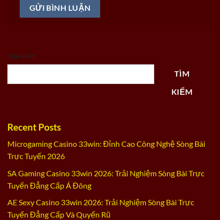
Tìm kiếm
TÌM
KIẾM
Recent Posts
Microgaming Casino 33win: Đỉnh Cao Công Nghệ Sòng Bài
Trực Tuyến 2026
SA Gaming Casino 33win 2026: Trải Nghiệm Sòng Bài Trực
Tuyến Đẳng Cấp Á Đông
AE Sexy Casino 33win 2026: Trải Nghiệm Sòng Bài Trực
Tuyến Đẳng Cấp Và Quyến Rũ