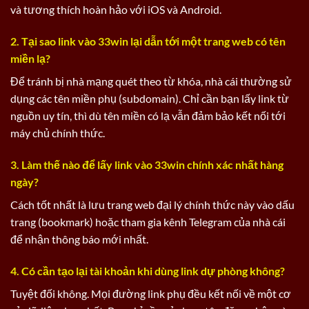
và tương thích hoàn hảo với iOS và Android.
2. Tại sao link vào 33win lại dẫn tới một trang web có tên
miền lạ?
Để tránh bị nhà mạng quét theo từ khóa, nhà cái thường sử
dụng các tên miền phụ (subdomain). Chỉ cần bạn lấy link từ
nguồn uy tín, thì dù tên miền có lạ vẫn đảm bảo kết nối tới
máy chủ chính thức.
3. Làm thế nào để lấy link vào 33win chính xác nhất hàng
ngày?
Cách tốt nhất là lưu trang web đại lý chính thức này vào dấu
trang (bookmark) hoặc tham gia kênh Telegram của nhà cái
để nhận thông báo mới nhất.
4. Có cần tạo lại tài khoản khi dùng link dự phòng không?
Tuyệt đối không. Mọi đường link phụ đều kết nối về một cơ