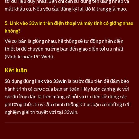
sở dữ liệu duy nhất. Bạn chỉ cần sử dụng tên đăng nhập và
mật khẩu cũ. Nếu yêu cầu đăng ký lại, đó là trang giả mạo.
5. Link vào 33win trên điện thoại và máy tính có giống nhau
không?
Về cơ bản là giống nhau, hệ thống sẽ tự động nhận diện
thiết bị để chuyển hướng bạn đến giao diện tối ưu nhất
(Mobile hoặc PC Web).
Kết luận
Sử dụng đúng
link vào 33win
là bước đầu tiên để đảm bảo
hành trình cá cược của bạn an toàn. Hãy luôn cảnh giác với
các đường dẫn lạ trên mạng xã hội và ưu tiên sử dụng các
phương thức truy cập chính thống. Chúc bạn có những trải
nghiệm giải trí tuyệt vời tại 33win.