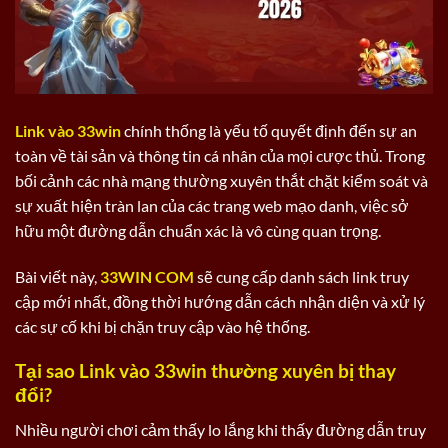
Link vào 33win
chính thống là yếu tố quyết định đến sự an
toàn về tài sản và thông tin cá nhân của mọi cược thủ. Trong
bối cảnh các nhà mạng thường xuyên thắt chặt kiểm soát và
sự xuất hiện tràn lan của các trang web mạo danh, việc sở
hữu một đường dẫn chuẩn xác là vô cùng quan trọng.
Bài viết này,
33WIN COM
sẽ cung cấp danh sách link truy
cập mới nhất, đồng thời hướng dẫn cách nhận diện và xử lý
các sự cố khi bị chặn truy cập vào hệ thống.
Tại sao Link vào 33win thường xuyên bị thay
đổi?
Nhiều người chơi cảm thấy lo lắng khi thấy đường dẫn truy