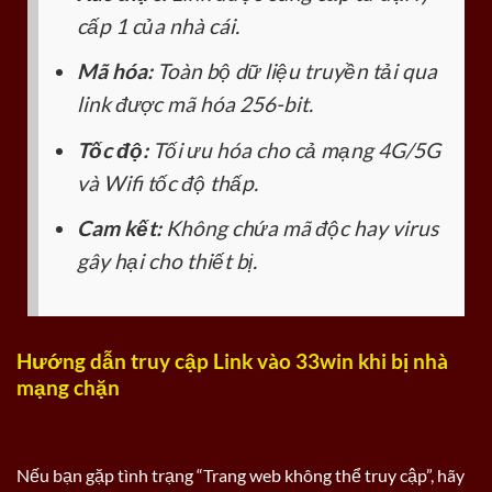
cấp 1 của nhà cái.
Mã hóa:
Toàn bộ dữ liệu truyền tải qua
link được mã hóa 256-bit.
Tốc độ:
Tối ưu hóa cho cả mạng 4G/5G
và Wifi tốc độ thấp.
Cam kết:
Không chứa mã độc hay virus
gây hại cho thiết bị.
Hướng dẫn truy cập Link vào 33win khi bị nhà
mạng chặn
Nếu bạn gặp tình trạng “Trang web không thể truy cập”, hãy