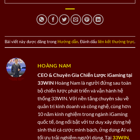
Bài viết này được đăng trong
Hướng dẫn
. Đánh dấu
liên kết thường trực
.
HOÀNG NAM
CEO & Chuyên Gia Chiến Lược iGaming tại
33WIN
Hoàng Nam là người đứng sau toàn
bộ chiến lược phát triển và vận hành hệ
thống 33WIN. Với nền tảng chuyên sâu về
quản trị kinh doanh và công nghệ, cùng hơn
10 năm kinh nghiệm trong ngành iGaming
quốc tế, ông nổi bật với tư duy xây dựng hệ
sinh thái cá cược minh bạch, ứng dụng AI và
tối ưu trải nghiệm người dùng. Tại
33WIN
,