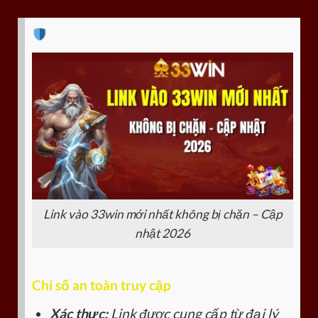
Link vào 33win mới nhất không bị chặn – Cập
nhật 2026
Chỉ số an toàn truy cập
Xác thực:
Link được cung cấp từ đại lý