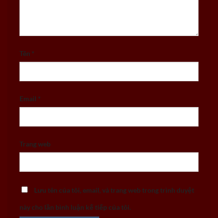
Tên
*
Email
*
Trang web
Lưu tên của tôi, email, và trang web trong trình duyệt
này cho lần bình luận kế tiếp của tôi.