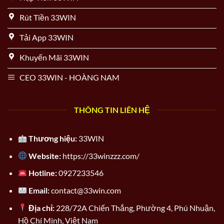
Rút Tiền 33WIN
Tải App 33WIN
Khuyến Mãi 33WIN
CEO 33WIN - HOÀNG NAM
THÔNG TIN LIÊN HỆ
Thương hiệu:
33WIN
Website:
https://33winzzz.com/
Hotline:
0927233546
Email:
contact@33win.com
Địa chỉ:
228/72A Chiến Thắng, Phường 4, Phú Nhuận,
Hồ Chí Minh, Việt Nam