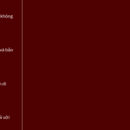
t không
 và bảo
 di
i với