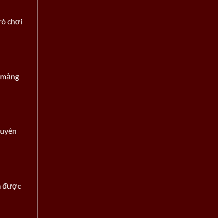
rò chơi
, mảng
huyên
in được