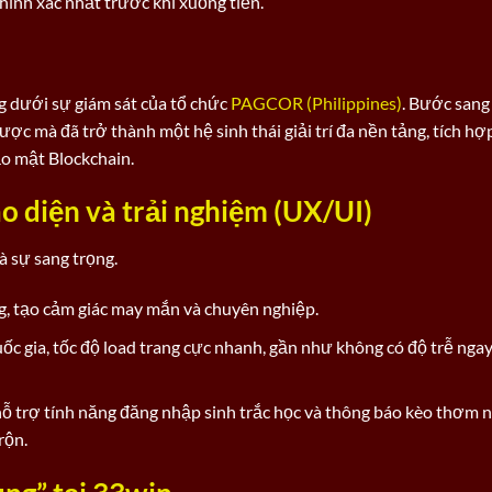
hính xác nhất trước khi xuống tiền.
n
g dưới sự giám sát của tổ chức
PAGCOR (Philippines)
. Bước san
ợc mà đã trở thành một hệ sinh thái giải trí đa nền tảng, tích hợ
o mật Blockchain.
ao diện và trải nghiệm (UX/UI)
à sự sang trọng.
, tạo cảm giác may mắn và chuyên nghiệp.
c gia, tốc độ load trang cực nhanh, gần như không có độ trễ ngay
 trợ tính năng đăng nhập sinh trắc học và thông báo kèo thơm 
rộn.