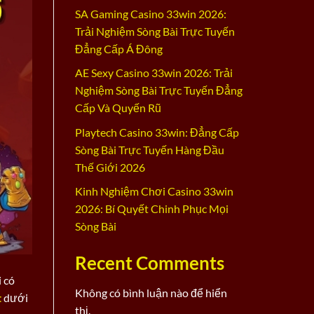
SA Gaming Casino 33win 2026:
Trải Nghiệm Sòng Bài Trực Tuyến
Đẳng Cấp Á Đông
AE Sexy Casino 33win 2026: Trải
Nghiệm Sòng Bài Trực Tuyến Đẳng
Cấp Và Quyến Rũ
Playtech Casino 33win: Đẳng Cấp
Sòng Bài Trực Tuyến Hàng Đầu
Thế Giới 2026
Kinh Nghiệm Chơi Casino 33win
2026: Bí Quyết Chinh Phục Mọi
Sòng Bài
Recent Comments
i có
Không có bình luận nào để hiển
t
dưới
thị.