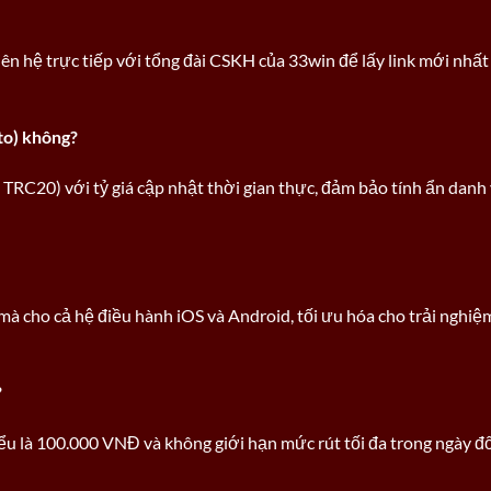
liên hệ trực tiếp với tổng đài CSKH của 33win để lấy link mới nhấ
to) không?
TRC20) với tỷ giá cập nhật thời gian thực, đảm bảo tính ẩn danh
 cho cả hệ điều hành iOS và Android, tối ưu hóa cho trải nghiệm
?
ểu là 100.000 VNĐ và không giới hạn mức rút tối đa trong ngày đố