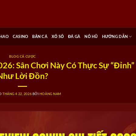
THAO
CASINO
BẮN CÁ
XỔ SỐ
ĐÁ GÀ
NỔ HŨ
HƯỚNG DẪN
BLOG CÁ CƯỢC
026: Sân Chơi Này Có Thực Sự “Đỉnh”
Như Lời Đồn?
ÀO
THÁNG 4 22, 2026
BỞI
HOÀNG NAM