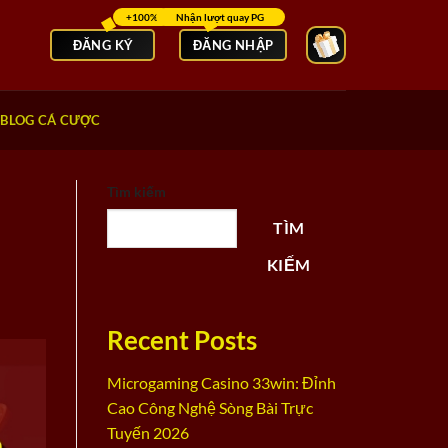
ĐĂNG KÝ
ĐĂNG NHẬP
BLOG CÁ CƯỢC
Tìm kiếm
TÌM
KIẾM
Recent Posts
Microgaming Casino 33win: Đỉnh
Cao Công Nghệ Sòng Bài Trực
Tuyến 2026