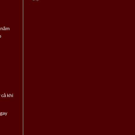
g năm
p
 cả khi
ngay