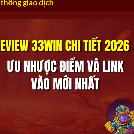
 thống giao dịch